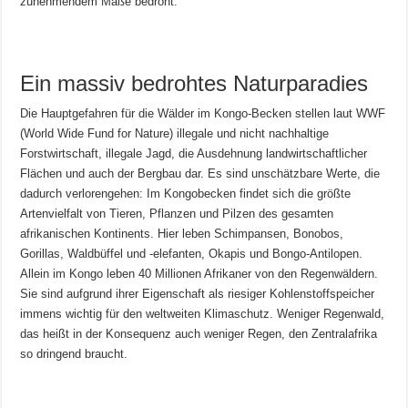
zunehmendem Maße bedroht.
Ein massiv bedrohtes Naturparadies
Die Hauptgefahren für die Wälder im Kongo-Becken stellen laut WWF
(World Wide Fund for Nature) illegale und nicht nachhaltige
Forstwirtschaft, illegale Jagd, die Ausdehnung landwirtschaftlicher
Flächen und auch der Bergbau dar. Es sind unschätzbare Werte, die
dadurch verlorengehen: Im Kongobecken findet sich die größte
Artenvielfalt von Tieren, Pflanzen und Pilzen des gesamten
afrikanischen Kontinents. Hier leben Schimpansen, Bonobos,
Gorillas, Waldbüffel und -elefanten, Okapis und Bongo-Antilopen.
Allein im Kongo leben 40 Millionen Afrikaner von den Regenwäldern.
Sie sind aufgrund ihrer Eigenschaft als riesiger Kohlenstoffspeicher
immens wichtig für den weltweiten Klimaschutz. Weniger Regenwald,
das heißt in der Konsequenz auch weniger Regen, den Zentralafrika
so dringend braucht.